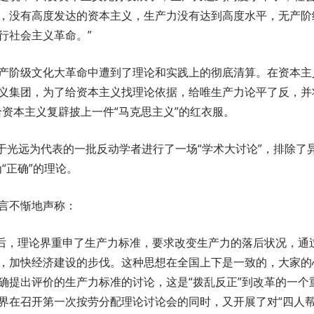
，没有高度发达的资本主义，生产力没有达到高度水平，无产阶
行社会主义革命。”
产阶级文化大革命中遭到了理论和实践上的彻底清算。在资本主
义集团，为了给资本主义找理论依据，给唯生产力论平了反，并
给资本主义复辟披上一件“马克思主义”的红衣服。
，以于光远为代表的一批反动学者进行了一场“学术大讨论”，排除了
“正确”的理论。
言不惭地声称：
”后，理论界重申了生产力标准，要求改变生产力的落后状况，通
，加快经济建设的步伐。这种思想在全国上下是一致的，大家的
确提出评价的生产力标准的讨论，这是“拨乱反正”到改革的一个
界在召开第一次按劳分配理论讨论会的同时，又开展了对“四人帮