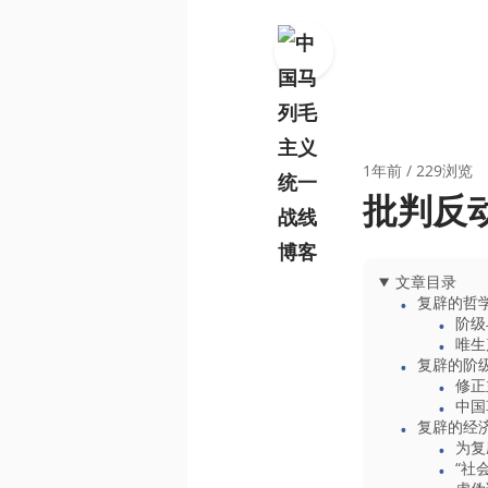
1年前
/ 229浏览
批判反
文章目录
复辟的哲
阶级
唯生
复辟的阶
修正
中国
复辟的经
为复
“社