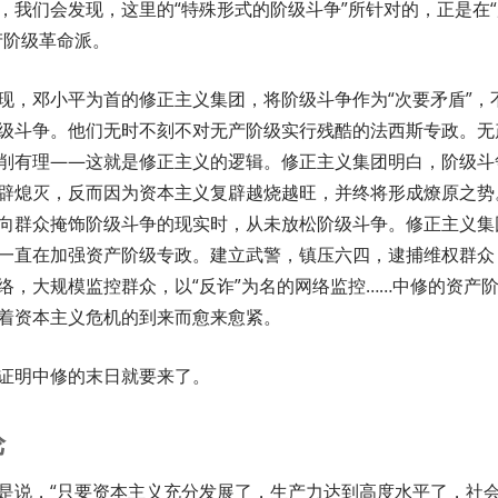
，我们会发现，这里的“特殊形式的阶级斗争”所针对的，正是在“
产阶级革命派。
现，邓小平为首的修正主义集团，将阶级斗争作为“次要矛盾”，
级斗争。他们无时不刻不对无产阶级实行残酷的法西斯专政。无
削有理——这就是修正主义的逻辑。修正主义集团明白，阶级斗
辟熄灭，反而因为资本主义复辟越烧越旺，并终将形成燎原之势
向群众掩饰阶级斗争的现实时，从未放松阶级斗争。修正主义集
一直在加强资产阶级专政。建立武警，镇压六四，逮捕维权群众
络，大规模监控群众，以“反诈”为名的网络监控……中修的资产
着资本主义危机的到来而愈来愈紧。
证明中修的末日就要来了。
论
是说，“只要资本主义充分发展了，生产力达到高度水平了，社