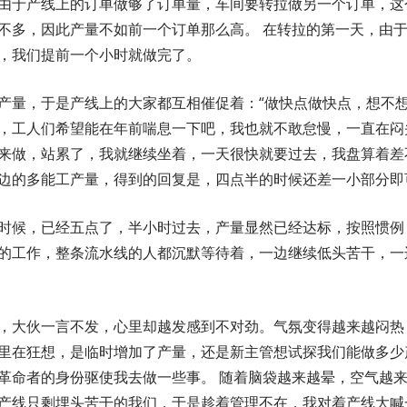
由于产线上的订单做够了订单量，车间要转拉做另一个订单，这
不多，因此产量不如前一个订单那么高。 在转拉的第一天，由
，我们提前一个小时就做完了。
产量，于是产线上的大家都互相催促着：“做快点做快点，想不想
，工人们希望能在年前喘息一下吧，我也就不敢怠慢，一直在闷
来做，站累了，我就继续坐着，一天很快就要过去，我盘算着差
边的多能工产量，得到的回复是，四点半的时候还差一小部分即
时候，已经五点了，半小时过去，产量显然已经达标，按照惯例
的工作，整条流水线的人都沉默等待着，一边继续低头苦干，一
，大伙一言不发，心里却越发感到不对劲。气氛变得越来越闷热
里在狂想，是临时增加了产量，还是新主管想试探我们能做多少
革命者的身份驱使我去做一些事。 随着脑袋越来越晕，空气越
产线只剩埋头苦干的我们，于是趁着管理不在，我对着产线大喊