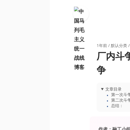
1年前
/
默认分类
/
厂内斗
争
文章目录
第一次斗
第二次斗
总结：
作者：融工小