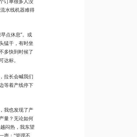
个订单很多人没
于流水线机器难得
早点休息”。或
头猛干，有时坐
不多快到时候了
可达标。
，拉长会喊我们
边等着产线停下
，我也发现了产
产量？无论如何
来越闷热，我东望
一声：“管理不