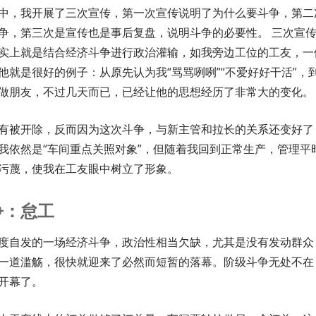
中，我开展了三次宣传，第一次宣传说明了为什么要斗争，第二
争，第三次是宣传也是事后复盘，说明斗争的必要性。 三次宣
实上就是结合经济斗争进行政治灌输，如我旁边工位的工友，一
他就是很好的例子：从原先认为我“骂骂咧咧”“不爱好好干活”，
做朋友，不过几天而已，已经让他的思想经历了非常大的变化。
有被开除，反而因为这次斗争，与新主管和拉长的关系还变好了
我依然是“车间重点关照对象”，但随着我回到正常生产，管理平
污蔑，使我在工友眼中树立了形象。
争：怠工
度自发的一场经济斗争，政治性相当欠缺，尤其是没有发动群众
一道滥觞，很快就迎来了必然而短暂的落幕。阶级斗争无处不在
开幕了。