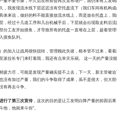
产量不要节操，不久后在班前会再次宣布增产，虽仍未有工友响
久，我发现流水线下层迟迟没有空托盘流下（我们车间有机构成
具体来说，做好的料不能直接放流水线上，而是放在托盘上，我
层，经过十几道工序和几台机械手后，下层就会出现取走料后流
部分工友开始摸鱼，才导致所有的托盘一直堆在上层，趁着管理
入摸鱼队列。
）的加入让战局很快扭转，管理顾此失彼，根本管不过来，看着
至派拉长专门来盯着我，我还有点幸灾乐祸。 这一天的产量没
精疲力尽，可能是发现产量确实提不上去，下一天，新主管被迫
也没有加过产量，我们的斗争取得了成果，虽不是很大，但大部
没有再去斗争。
进行了第三次宣传
，这次的目的是让工友明白降产量的前因后果
斗他，他就来斗你”。