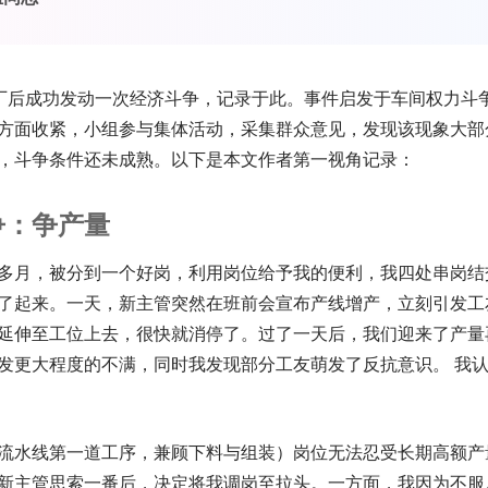
厂后成功发动一次经济斗争，记录于此。事件启发于车间权力斗
方面收紧，小组参与集体活动，采集群众意见，发现该现象大部
，斗争条件还未成熟。以下是本文作者第一视角记录：
争：争产量
多月，被分到一个好岗，利用岗位给予我的便利，我四处串岗结
了起来。一天，新主管突然在班前会宣布产线增产，立刻引发工
延伸至工位上去，很快就消停了。过了一天后，我们迎来了产量
发更大程度的不满，同时我发现部分工友萌发了反抗意识。 我
流水线第一道工序，兼顾下料与组装）岗位无法忍受长期高额产
新主管思索一番后，决定将我调岗至拉头。一方面，我因为不服