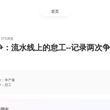
首页
 375浏览
争：流水线上的怠工--记录两次
争：争产量
争：怠工
组同志