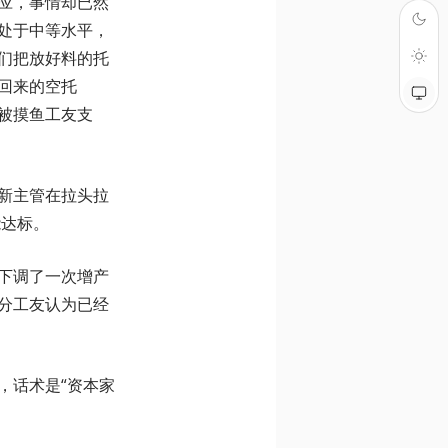
应，事情却已然
处于中等水平，
们把放好料的托
回来的空托
被摸鱼工友支
新主管在拉头拉
能达标。
下调了一次增产
分工友认为已经
，话术是“资本家