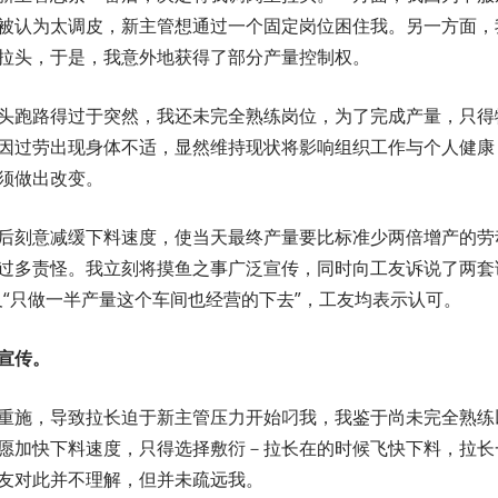
被认为太调皮，新主管想通过一个固定岗位困住我。另一方面，
拉头，于是，我意外地获得了部分产量控制权。
头跑路得过于突然，我还未完全熟练岗位，为了完成产量，只得
因过劳出现身体不适，显然维持现状将影响组织工作与个人健康
须做出改变。
后刻意减缓下料速度，使当天最终产量要比标准少两倍增产的劳
过多责怪。我立刻将摸鱼之事广泛宣传，同时向工友诉说了两套
及“只做一半产量这个车间也经营的下去”，工友均表示认可。
宣传。
重施，导致拉长迫于新主管压力开始叼我，我鉴于尚未完全熟练
愿加快下料速度，只得选择敷衍－拉长在的时候飞快下料，拉长
友对此并不理解，但并未疏远我。