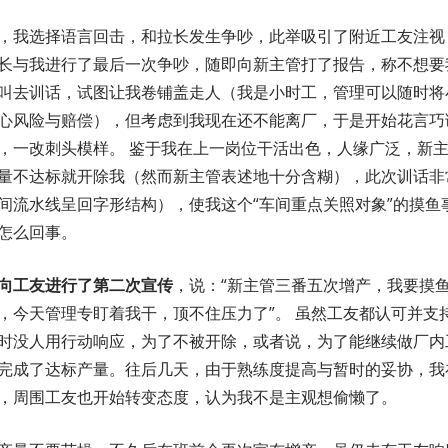
，我选择语言回击，和拉长发生争吵，此举吸引了附近工友注视
长与我进行了最后一次争吵，随即向新主管打了报告，称不想要
叫去训话，试图让我卷铺盖走人（我是小时工，管理可以随时将
心风险与赔偿），但考虑到我现在还不能离厂，于是开始花言巧
，一改刺头模样。 鉴于我在上一岗位干活出色，人缘广泛，新
量不达标就开除我（然而新主管表述地十分含糊），此次训话非
间流水线呈回字形结构），使我这个“车间重点关照对象”的摸鱼
怎么回事。
向工友进行了第二次宣传
，说：“新主管三番五次增产，我要摸鱼
，今天管理专盯着我干，顶不住压力了”。 虽然工友都认可并支
时没人用行动响应，为了不被开除，或者说，为了能继续做厂内
完成了达标产量。往后几天，由于熟练度提高与暂时的妥协，我
，周围工友也开始转变态度，认为我不是主观想偷懒了。