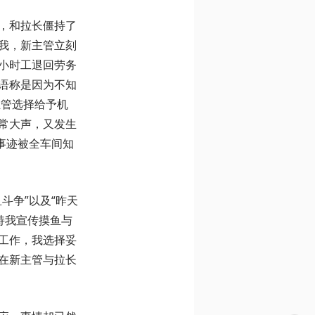
，和拉长僵持了
我，新主管立刻
小时工退回劳务
语称是因为不知
主管选择给予机
常大声，又发生
事迹被全车间知
斗争”以及“昨天
持我宣传摸鱼与
工作，我选择妥
在新主管与拉长