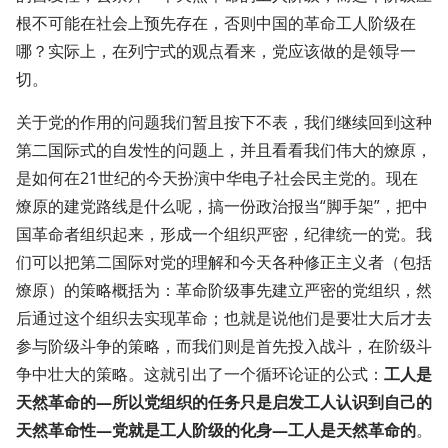
根不可能在社会上预先存在，否则中国的革命工人阶级在
哪？实际上，在列宁式的观点看来，党应该做的是领导一
切。
关于党的作用的问题我们暂且按下不表，我们继续回到这种
第二国际式的自发性的问题上，并且看看我们伟大的燎原，
是如何在21世纪的今天扮演中华电子社会民主党的。现在
燎原的建党路线是什么呢，搞一份政治报当“脚手架”，把中
国革命者组织起来，形成一个组织严密，纪律统一的党。我
们可以把第二国际对党的理解和今天各种修正主义者（包括
燎原）的策略概括为：革命阶级事先建立严密的党组织，然
后通过这个组织去实现革命；也就是说他们是要壮大后才去
参与阶级斗争的策略，而我们则是首先投入战斗，在阶级斗
争中壮大的策略。这就引出了一个循环论证的公式：
工人是
天然革命的—所以党组织的任务只是启发工人认识到自己的
天然革命性—党就是工人阶级的化身—工人是天然革命的
。