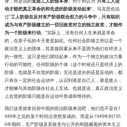
身，而是说的
党是工人阶级本身
。列宁则认为“
只有工人运
动才能把真正革命的和先进的阶级发动起来
”。马克思也说
过“
工人阶级在反对有产阶级联合权力的斗争中，只有组织
成为与有产阶级建立的一切旧政党对立的独立政党，才能作
为一个阶级来行动
。”实际上，没有任何人生来就是革命
的，在原子化的今天更是如此。任何社会阶级之所以是一个
政治意义上的团体，其直接因素从来不是因为他们在经济上
的一致性。这只是他们团结起来，作为一个独立的政治力量
行动的可能性。任何阶级的个体（这个时候还只是经济上的
阶级，也就是不自觉的阶级）无论是进步的还是反动的，都
只有在一定的社会运动中，认识到谁是自己人，谁是敌人，
才能够与其他阶级在社会上互动。也就是说，真正政治意义
上自觉的阶级只能是在运动中形成和维持的。
我们这里就拿目前中国的统治阶级来说吧，他们也不是在1
949年之后的某个时间点突然形成的。而是从1949年到195
6年期间，无产阶级及其政党与公开的和隐藏着的资本主义