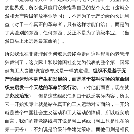
的世界观，所以也只能用它来指导自己的整个人生（这就必
然和无产阶级解放事业等同），不是为了无产阶级的长远利
益（对于一个真正的革命者，只有这样才能自洽）。而是为
了某些别的东西，任何东西，反正不是为了阶级事业。（当
然口头上永远是最革命的）。
所以我现在非常理解为何燎原最终会走向这种程度的老管理
独裁制了，这实际上和以德国社会党为代表的整个第二国际
倒向工人贵族/党官僚专政是一样的道理。
组织不是基于无
产阶级运动本身产生和发展的，而是基于某种先验的革命组
织去启发一个天然的革命阶级行动
。（对他们而言，现在就
是
办政治报
）。但是这些组织任务由于缺乏实际内容，所以
它一开始实际上就是站在真正的工人运动对立面的，一开始
就是整个中国社会主义运动和工人运动的障碍。所以就实质
而言，我们的建党路线与其说是融工路线（融工只是现在的
第一要务），不如说是阶级斗争建党策略。而他们则是相反