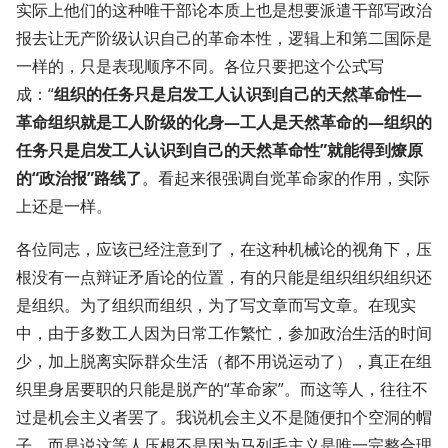
实际上他们的这种唯干部论本质上也是想要派遣干部写政治
报去让无产阶级认识自己的革命本性，逻辑上和第二国际是
一样的，只是表现顺序不同。各位只要把这个公式写
成：“
组织的任务只是启发工人认识到自己的天然革命性—
革命组织就是工人阶级的化身—工人是天然革命的—组织的
任务只是启发工人认识到自己的天然革命性”就能得到燎原
的“政治报”路线了
。看起来很强调自觉革命家的作用，实际
上还是一样。
各位同志，应该已经注意到了，在这种机械论的视角下，压
根没有一点辩证矛盾论的位置，有的只能是组织组织组织还
是组织。为了组织而组织，为了写文章而写文章。在现实
中，由于多数工人因为日常工作繁忙，参加政治生活的时间
少，加上脱离实际群众生活（都不用说运动了），真正在组
织里身居要职的只能是脱产的“革命家”。而这等人，往往不
过是机会主义者罢了。我说机会主义不是随便扣个空洞的帽
子，而是说这等人压根不是因为马列毛主义是唯一完整合理