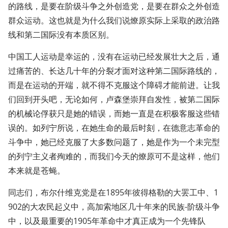
的路线，是要在阶级斗争之外创造党，是要在群众之外创造
群众运动。这也就是为什么我们说燎原实际上采取的政治路
线和第二国际没有本质区别。
中国工人运动是幸运的，没有在运动已经发展壮大之后，通
过痛苦的、长达几十年的分裂才面对这种第二国际路线的，
而是在运动的开端，就不得不克服这个障碍才能前进。让我
们回到开头吧，无论如何，卢森堡崇拜自发性，被第二国际
的机械论俘获只是她的错误，而她一直是在积极客服这些错
误的。如列宁所说，在她生命的最后时刻，在德意志革命的
斗争中，她已经克服了大多数问题了，她是作为一个未完型
的列宁主义者殉难的，而我们今天的燎原可不是这样，他们
本来就是苍蝇。
同志们，布尔什维克党是在1895年彼得格勒的大罢工中、1
902的大农民起义中，高加索地区几十年来的民族-阶级斗争
中，以及最重要的1905年革命中才真正成为一个先锋队